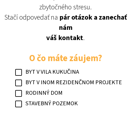
zbytočného stresu.
Stačí odpovedať na
pár otázok a zanechať
nám
váš kontakt
.
O čo máte záujem?
BYT V VILA KUKUČINA
BYT V INOM REZIDENČNOM PROJEKTE
RODINNÝ DOM
STAVEBNÝ POZEMOK